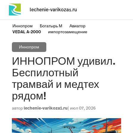
lechenie-varikoza1.ru
Иннопром
Богатырь М
Авиатор
VEDAL A-2000
импортозамещение
Иннопром
ИННОПРОМ удивил.
Беспилотный
трамвай и медтех
рядом!
автор
lechenie-varikoza1.ru
июл 07, 2026